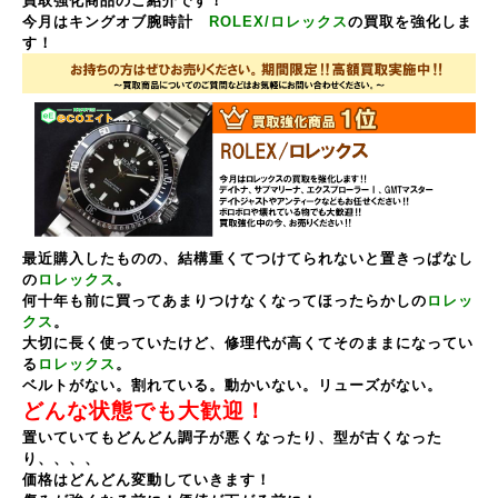
買取強化商品のご紹介です！
今月はキングオブ腕時計
ROLEX/ロレックス
の買取を強化しま
す！
最近購入したものの、結構重くてつけてられないと置きっぱなし
の
ロレックス
。
何十年も前に買ってあまりつけなくなってほったらかしの
ロレッ
クス
。
大切に長く使っていたけど、修理代が高くてそのままになってい
る
ロレックス
。
ベルトがない。割れている。動かいない。リューズがない。
どんな状態でも大歓迎！
置いていてもどんどん調子が悪くなったり、型が古くなった
り、、、、
価格はどんどん変動していきます！