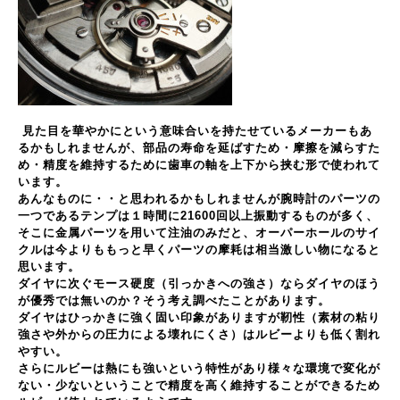
見た目を華やかにという意味合いを持たせているメーカーもあ
るかもしれませんが、部品の寿命を延ばすため・摩擦を減らすた
め・精度を維持するために歯車の軸を上下から挟む形で使われて
います。
あんなものに・・と思われるかもしれませんが腕時計のパーツの
一つであるテンプは１時間に21600回以上振動するものが多く、
そこに金属パーツを用いて注油のみだと、オーパーホールのサイ
クルは今よりももっと早くパーツの摩耗は相当激しい物になると
思います。
ダイヤに次ぐモース硬度（引っかきへの強さ）ならダイヤのほう
が優秀では無いのか？そう考え調べたことがあります。
ダイヤはひっかきに強く固い印象がありますが靭性（素材の粘り
強さや外からの圧力による壊れにくさ
）はルビーよりも低く割れ
やすい。
さらにルビーは熱にも強いという特性があり様々な環境で変化が
ない・少ないということで精度を高く維持することができるため