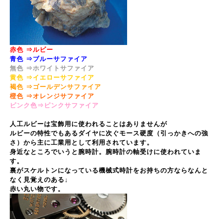
赤色 ⇒ルビー
青色 ⇒ブルーサファイア
無色 ⇒ホワイトサファイア
黄色 ⇒イエローサファイア
褐色 ⇒ゴールデンサファイア
橙色 ⇒オレンジサファイア
ピンク色⇒ピンクサファイア
人工ルビーは宝飾用に使われることはありませんが
ルビーの特性でもあるダイヤに次ぐモース硬度（引っかきへの強
さ）から主に工業用として利用されています。
身近なところでいうと腕時計。腕時計の軸受けに使われていま
す。
裏がスケルトンになっている機械式時計をお持ちの方ならなんと
なく見覚えのある↓
赤い丸い物です。