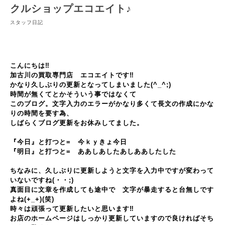
クルショップエコエイト♪
スタッフ日記
こんにちは‼
加古川の買取専門店 エコエイトです‼
かなり久しぶりの更新となってしまいました(^_^;)
時間が無くてとかそういう事ではなくて
このブログ。文字入力のエラーがかなり多くて長文の作成にかな
りの時間を要す為、
しばらくブログ更新をお休みしてました。
『今日』と打つと= 今​ｋｙきょ今日
『明日』と打つと= ああしあしたあしああしたした
ちなみに、久しぶりに更新しようと文字を入力中ですが変わって
いないですね(・・;)
真面目に文章を作成しても途中で 文字が暴走すると台無しです
よね(+_+)(笑)
時々は頑張って更新したいと思います‼
お店のホームページはしっかり更新していますので良ければそち