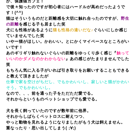
が、保護猫カフェ！
で後々知ったのですが初心者にはハードルが高めだったようで
す！(^^)
猫はそういうものだと距離感を大切に触れ合ったのですが、
野生
の距離
を感じる子も居ました笑
犬にも性格があるように
猫も性格の違いだな♪
ぐらいにしか感じ
ていませんでした笑
いやー猫がほしい。かわいい。とにかくマイペースなところがい
いです！
あのギリギリ触れないぐらいの距離をゆっくり歩く感じ『
触って
いいのかダメなのかわからない
』あの感じがたまりませんでした
笑
もちろん気に入る子がいれば引き取りをお願いすることもできる
と教えて頂きましたが
仕事で家を空けがちだし、でもかわいいし、寂しいと猫がかわい
そう。でもかわいいし。
なので、、、前を通った子をただただ愛でる。
それからというものペットショップでも愛でる。
犬を長く飼っていたのですが数年前に他界。
それからしばらくペットロスに耐えつつ、
やっと動物を見れるようになりましたがもう犬は飼えません。
重なったり・思い出してしまう( ;∀;)