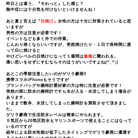
昨日とは違う、『モわっと』した感じ？
熱中症には十分気を付けないといけませんね！
あと夏と言えば
『日焼け』
女性の方は十分に対策されていると思
いますが
男性の方は注意が必要です！
イベントなども多く外での作業。
じんわり焼くならいいですが、突然焼けたり・１日で長時間に渡
って日に焼けると
やけどレベルの日焼けになって１週間は
激痛
に襲われる。
痛い思いをせずにすむならそのほうがいいですよね(^_^;)
あとこの季節注意したいのがゲリラ豪雨‼
携帯スマホiPhoneもそうですが
ブランドバッグや腕時計愛好家の方は特に注意が必要です！
突然の雨に防水の腕時計ですら水が入る・水没してしまう場合が
あります。
いままで数本、水没してしまった腕時計を買取させて頂きまし
た。
ゲリラ豪雨で生活防水レベルは簡単にやられます。
５気圧から20気圧防水もマリンスポーツで使えることにはなって
いるのですが
経年による防水性能が低下したタイミングでゲリラ豪雨に遭遇す