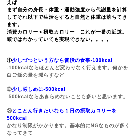
えば
まず自分の身長・体重・運動強度から代謝量を計算
してそれ以下で生活をすると自然と体重は落ちてき
ます。
消費カロリー＞摂取カロリー これが一番の近道。
頭ではわかっていても実現できない。。。。
①
少しづつという方なら普段の食事-100
kcal
-100kcalならほとんど変わりなく行えます。
何かを
白ご飯の量を減らすなど
②
少し厳しめに-500
kcal
-500kcalならあきらめないことも多いと思います。
③
とことん行きたいなら１日の摂取カロリーを
500kcal
かなり制限がかかります。基本的にNGなものが多く
なってきて