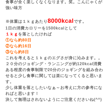
食事が全く楽しくなくなります。笑。こんにゃくが
強い味方
8000kcal
※体重は１ｋｇあたり
です。
1日の消費カロリーを1500
kcalとして
１ｋｇ
を落としたければ
①なら約80日
②なら約16日
③なら約8日
これを考えると１ｋｇのエグさが身に沁みます。。
２０分のジョギング・ランニングが約120
kcal消費
ある程度の食事制限で20分のジョギングを組み合わ
せると少し食事に関しては楽になってくると思いま
す。
少し体重を落としたいなぁ～お考えに方の参考にな
ればと思います！
決して無理はされないようにご注意くださいね(^^)