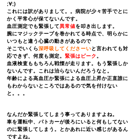
;∀;)
これには訳がありまして。。病院が少々苦手でとに
かく平常心が保てないんです。
血圧測定でも緊張して
異常値
を叩き出します。
腕にマジックテープを巻かれてる時点で、明らかに
いつもと違う心臓の動きがあるので
そこでいくら
深呼吸してくださーい
と言われても対
応できず、何度も測定。
緊張はピーク
。
血液検査ももちろん戦慄が走ります。もう緊張しか
ないんです。これは治らないんだろうなと。
年齢による高血圧か緊張による血圧上昇か正直誰に
もわからないところではあるので気を付けない
と。。。
なんだか緊張してしまう事ってありますよね。
車を運転中、パトカーが後ろにいると何もしてない
のに緊張してしまう。とかあれに近い感じがあるん
ですよね。