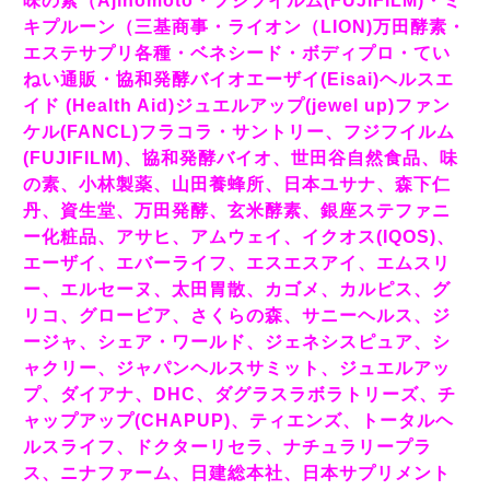
味の素（Ajinomoto・フジフイルム(FUJIFILM)・ミ
キプルーン（三基商事・ライオン（LION)万田酵素・
エステサプリ各種・ベネシード・ボディプロ・てい
ねい通販・協和発酵バイオエーザイ(Eisai)ヘルスエ
イド (Health Aid)ジュエルアップ(jewel up)ファン
ケル(FANCL)フラコラ・サントリー、フジフイルム
(FUJIFILM)、協和発酵バイオ、世田谷自然食品、味
の素、小林製薬、山田養蜂所、日本ユサナ、森下仁
丹、資生堂、万田発酵、玄米酵素、銀座ステファニ
ー化粧品、アサヒ、アムウェイ、イクオス(IQOS)、
エーザイ、エバーライフ、エスエスアイ、エムスリ
ー、エルセーヌ、太田胃散、カゴメ、カルピス、グ
リコ、グロービア、さくらの森、サニーヘルス、ジ
ージャ、シェア・ワールド、ジェネシスピュア、シ
ャクリー、ジャパンヘルスサミット、ジュエルアッ
プ、ダイアナ、DHC、ダグラスラボラトリーズ、チ
ャップアップ(CHAPUP)、ティエンズ、トータルヘ
ルスライフ、ドクターリセラ、ナチュラリープラ
ス、ニナファーム、日建総本社、日本サプリメント