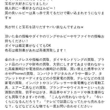
宝石が大好きになりました♪
個人的に一番好きなのはルビー！
質の良いルビーは真っ赤で見てるだけで吸い込まれそうになりま
すｗ
気が付くと宝石を語りだすヤバい奴なんですよねｗ
頂いた金の指輪やダイヤのリングやルビーやサファイヤの指輪お
持ちください！
ダイヤは鑑定書がなくてもOK
色石は鑑別書があれば高価買取します！
金のネックレスや指輪の買取、ダイヤモンドリングの買取、ブラ
ンド品のバッグや財布の買取、大切にしすぎてあまり使わなかっ
た高級腕時計や電池切れの腕時計の買取、買い替えた携帯やスマ
ホやiPhoneの買取、コンパクトデジタルカメラや一眼レフ、タ
ブレットやオーディオなどの小型家電の買取、テレビなどの生活
家電の買取、インパクトやコンプレッサーや発電機などの電動工
具、エアー工具などの買取、ブランデーやウイスキーといったお
酒類の買取、切手やはがき、商品券やギフトカードや株主優待な
ども買取できます♪その他、『こんなの売れないかな？』『今い
くらになるんだろう？』『テレビで話題になってたから売れるか
な？』などなどどんな物でも一度お問い合わせください♪